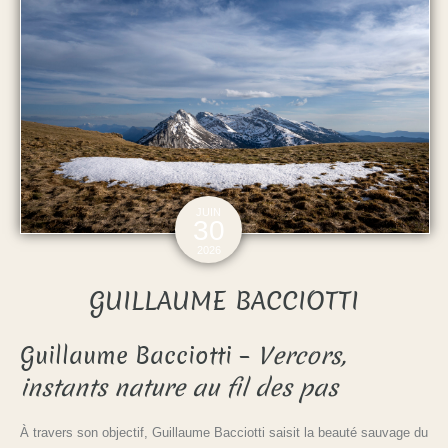
JUIN
30
2026
GUILLAUME BACCIOTTI
Guillaume Bacciotti –
Vercors,
instants nature au fil des pas
À travers son objectif, Guillaume Bacciotti saisit la beauté sauvage du