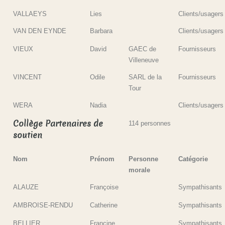
VALLAEYS
Lies
Clients/usagers
VAN DEN EYNDE
Barbara
Clients/usagers
VIEUX
David
GAEC de
Fournisseurs
Villeneuve
VINCENT
Odile
SARL de la
Fournisseurs
Tour
WERA
Nadia
Clients/usagers
Collège Partenaires de
114 personnes
soutien
Nom
Prénom
Personne
Catégorie
morale
ALAUZE
Françoise
Sympathisants
AMBROISE-RENDU
Catherine
Sympathisants
BELLIER
Francine
Sympathisants