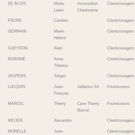
DE BLOIS
Marie-
Association
Clients/usagers
Laure
Chanteraine
FRIJNS
Carolien
Clients/usagers
GERMAIN
Marie-
Clients/usagers
Hélène
GUEYDON
Alain
Clients/usagers
ROBINNE
Anne-
Clients/usagers
Thérèse
JASPERS
Jürgen
Clients/usagers
LUCQUIN
Jean-
Jaillance SA
Fournisseurs
François
MARCEL
Thierry
Cave Thierry
Fournisseurs
Marcel
MEIJER
Alexandra
Clients/usagers
MORELLE
Jean-
Clients/usagers