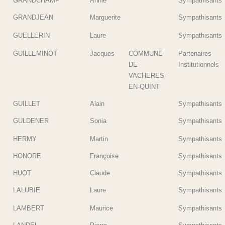
GRANDCHAMP
Annie
Sympathisants
GRANDJEAN
Marguerite
Sympathisants
GUELLERIN
Laure
Sympathisants
GUILLEMINOT
Jacques
COMMUNE
Partenaires
DE
Institutionnels
VACHERES-
EN-QUINT
GUILLET
Alain
Sympathisants
GULDENER
Sonia
Sympathisants
HERMY
Martin
Sympathisants
HONORE
Françoise
Sympathisants
HUOT
Claude
Sympathisants
LALUBIE
Laure
Sympathisants
LAMBERT
Maurice
Sympathisants