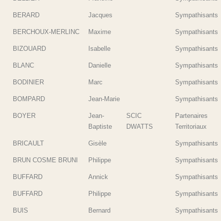
BERARD
Jacques
Sympathisants
BERCHOUX-MERLINC
Maxime
Sympathisants
BIZOUARD
Isabelle
Sympathisants
BLANC
Danielle
Sympathisants
BODINIER
Marc
Sympathisants
BOMPARD
Jean-Marie
Sympathisants
BOYER
Jean-
SCIC
Partenaires
Baptiste
DWATTS
Territoriaux
BRICAULT
Gisèle
Sympathisants
BRUN COSME BRUNI
Philippe
Sympathisants
BUFFARD
Annick
Sympathisants
BUFFARD
Philippe
Sympathisants
BUIS
Bernard
Sympathisants