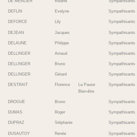
DE MERLIER
Roland
Sympathisants
DEFLIN
Evelyne
Sympathisants
DEFORCE
Lily
Sympathisants
DEJEAN
Jacques
Sympathisants
DELAUNE
Philippe
Sympathisants
DELLINGER
Arnaud
Sympathisants
DELLINGER
Bruno
Sympathisants
DELLINGER
Gérard
Sympathisants
DESTRAIT
Florence
La Pause
Sympathisants
Bien-être
DROGUE
Bruno
Sympathisants
DUMAS
Roger
Sympathisants
DUPRAZ
Stéphanie
Sympathisants
DUSAUTOY
Renée
Sympathisants