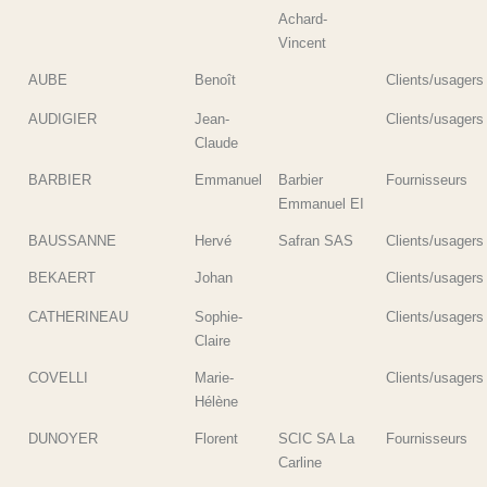
Achard-
Vincent
AUBE
Benoît
Clients/usagers
AUDIGIER
Jean-
Clients/usagers
Claude
BARBIER
Emmanuel
Barbier
Fournisseurs
Emmanuel EI
BAUSSANNE
Hervé
Safran SAS
Clients/usagers
BEKAERT
Johan
Clients/usagers
CATHERINEAU
Sophie-
Clients/usagers
Claire
COVELLI
Marie-
Clients/usagers
Hélène
DUNOYER
Florent
SCIC SA La
Fournisseurs
Carline