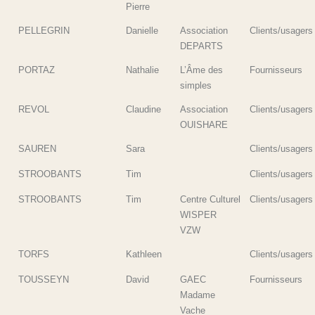
Pierre
PELLEGRIN
Danielle
Association
Clients/usagers
DEPARTS
PORTAZ
Nathalie
L’Âme des
Fournisseurs
simples
REVOL
Claudine
Association
Clients/usagers
OUISHARE
SAUREN
Sara
Clients/usagers
STROOBANTS
Tim
Clients/usagers
STROOBANTS
Tim
Centre Culturel
Clients/usagers
WISPER
VZW
TORFS
Kathleen
Clients/usagers
TOUSSEYN
David
GAEC
Fournisseurs
Madame
Vache