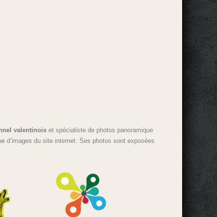
nnel valentinois
et spécialiste de photos panoramique
que d’images du site internet. Ses photos sont exposées