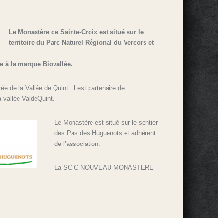
Le Monastère de Sainte-Croix est situé sur le
territoire du Parc Naturel Régional du Vercors et
ère à la marque Biovallée.
ée de la Vallée de Quint. Il est partenaire de
la vallée ValdeQuint.
Le Monastère est situé sur le sentier
des Pas des Huguenots et adhérent
de l’association.
La SCIC NOUVEAU MONASTERE