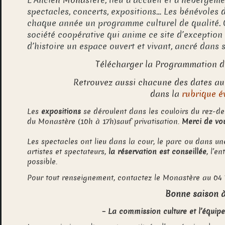
L’Ancie
n Mona
stère, lieu d’accueil et d’hébergem
spectacles, concerts, expositions… Les bénévoles 
chaque année un programme culturel de qualité. C
société coopérative qui anime ce site d’exception :
d’histoire un espace ouvert et vivant, ancré dans s
Télécharger la Programmation d
Retrouvez aussi chacune des dates au
dans la
rubrique 
Les
expositions
se déroulent dans les couloirs du rez-de
du Monastère
(10h à 17h)
sauf privatisation.
Merci de vou
Les spectacles ont lieu dans la cour, le parc ou dans une
artistes et spectateurs,
la réservation est conseillée
, l’e
possible.
Pour tout renseignement, contactez le Monastère au 04 
Bonne saison à
–
L
a commission culture et l’équi