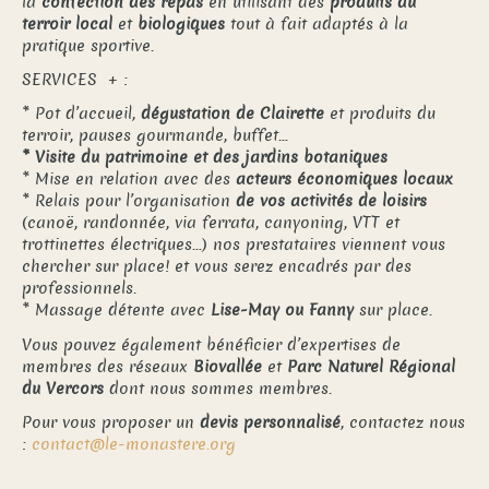
la
confection des repas
en utilisant des
produits du
terroir local
et
biologiques
tout à fait adaptés à la
pratique sportive.
SERVICES + :
* Pot d’accueil,
dégustation de Clairette
et produits du
terroir, pauses gourmande, buffet…
* Visite du patrimoine et des jardins botaniques
* Mise en relation avec des
acteurs économiques locaux
* Relais pour l’organisation
de vos activités de loisirs
(canoë, randonnée, via ferrata, canyoning, VTT et
trottinettes électriques…) nos prestataires viennent vous
chercher sur place! et vous serez encadrés par des
professionnels.
* Massage détente avec
Lise-May ou Fanny
sur place.
Vous pouvez également bénéficier d’expertises de
membres des réseaux
Biovallée
et
Parc Naturel Régional
du Vercors
dont nous sommes membres.
Pour vous proposer un
devis personnalisé
, contactez nous
:
contact@le-monastere.org