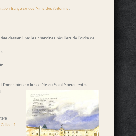
iation française des Amis des Antonins
.
ère desservi par les chanoines réguliers de l’ordre de
ne
ie
t l’ordre laïque « la société du Saint Sacrement »
t
tère »
Collectif