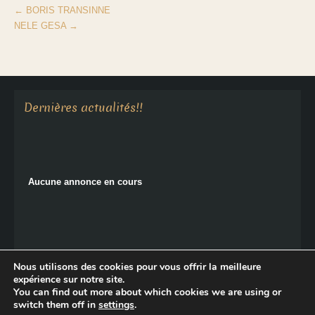
←
BORIS TRANSINNE
NELE GESA
→
Aucune annonce en cours
Dernières actualités!!
Aucune annonce en cours
Nous utilisons des cookies pour vous offrir la meilleure
expérience sur notre site.
You can find out more about which cookies we are using or
Copyright © 2026 Le Monastère de Sainte-Croix.
switch them off in
settings
.
Politique de confidentialité