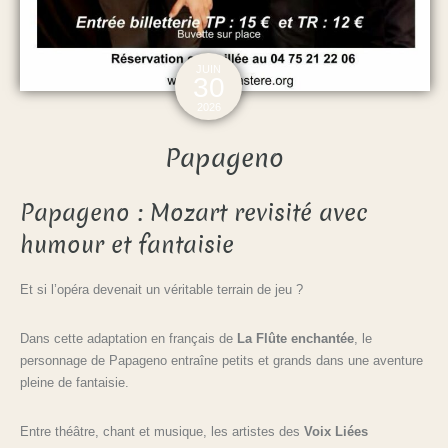
JUIN
30
2026
Papageno
Papageno : Mozart revisité avec
humour et fantaisie
Et si l’opéra devenait un véritable terrain de jeu ?
Dans cette adaptation en français de
La Flûte enchantée
, le
personnage de Papageno entraîne petits et grands dans une aventure
pleine de fantaisie.
Entre théâtre, chant et musique, les artistes des
Voix Liées