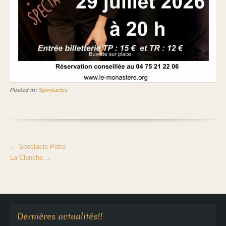
Posted in:
Spectacles
←
Spectacle Petra
La Clenche
→
Aucune annonce en cours
Dernières actualités!!