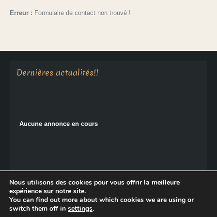
Erreur :
Formulaire de contact non trouvé !
Aucune annonce en cours
Dernières actualités!!
Aucune annonce en cours
Nous utilisons des cookies pour vous offrir la meilleure
expérience sur notre site.
You can find out more about which cookies we are using or
Copyright © 2026 Le Monastère de Sainte-Croix.
switch them off in
settings
.
Politique de confidentialité