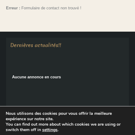
Erreur :
Formulaire de contact non trouvé !
Aucune annonce en cours
Dernières actualités!!
Aucune annonce en cours
Nous utilisons des cookies pour vous offrir la meilleure
expérience sur notre site.
You can find out more about which cookies we are using or
Copyright © 2026 Le Monastère de Sainte-Croix.
switch them off in
settings
.
Politique de confidentialité