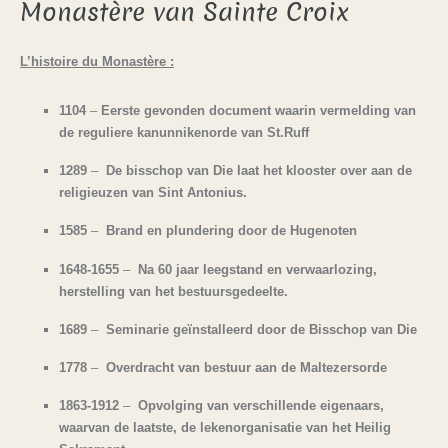
Monastère van Sainte Croix
L’histoire du Monastère :
1104
–
Eerste gevonden document waarin vermelding
van
de reguliere kanunnikenorde van St.Ruff
1289
–
De bisschop van Die laat het klooster over aan de
religieuzen van Sint Antonius.
1585
–
Brand en plundering door de Hugenoten
1648-1655
–
Na 60 jaar leegstand en verwaarlozing,
herstelling van het bestuursgedeelte.
1689
–
Seminarie geïnstalleerd door de Bisschop van Die
1778
–
Overdracht van bestuur aan de Maltezersorde
1863-1912
–
Opvolging van verschillende eigenaars,
waarvan de laatste, de lekenorganisatie van het Heilig