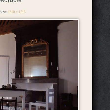
pectacle
Size:
1810 × 1215