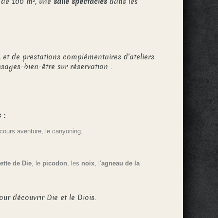
de 100 m², une
salle spectacles
dans les
, et de prestations complémentaires d’ateliers
ssages-bien-être sur réservation :
 :
rcours aventure, le canyoning,
rette de Die
, le
picodon
, les
noix
, l’
agneau de la
our découvrir Die et le Diois.