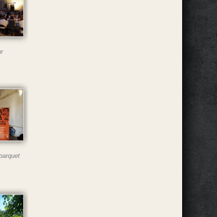
r
 parquet