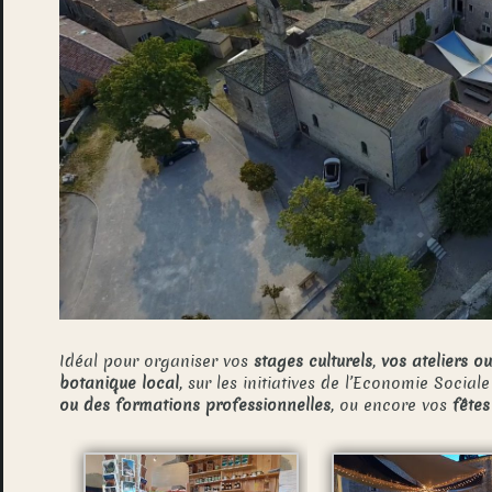
Idéal pour organiser vos
stages culturels
,
vos ateliers o
botanique local
, sur les initiatives de l’Economie Social
ou des formations professionnelles
, ou encore vos
fêtes