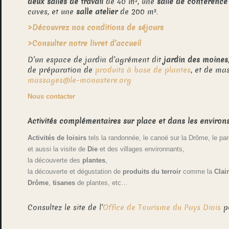
deux salles de travail
de 40 m², une
salle de conférence
caves, et une
salle atelier
de 200 m².
>Découvrez nos conditions de séjours
>Consulter notre livret d’accueil
D’un espace de jardin d’agrément dit
jardin des moines
de préparation de
produits à base de plantes
, et de ma
massages@le-monastere.org
Nous contacter
Activités complémentaires sur place et dans les environs
Activités de loisirs
tels la randonnée, le canoë sur la Drôme, le pa
et aussi la visite de
Die
et des villages environnants,
la découverte des
plantes
,
la découverte et dégustation de
produits du terroir
comme la
Clai
Drôme
,
tisanes
de plantes, etc…
Consultez le site de l’
Office de Tourisme du Pays Diois
p