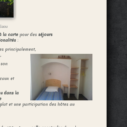
 Saou
à la carte
pour des
séjours
ionalités
:
s principalement,
,
 son
caux et
ou dans la
e
plat et une participation des hôtes au