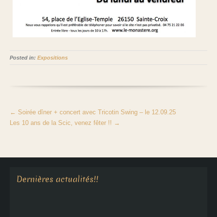
Posted in:
Expositions
←
Soirée dîner + concert avec Tricotin Swing – le 12.09.25
Les 10 ans de la Scic, venez fêter !!
→
Aucune annonce en cours
Dernières actualités!!