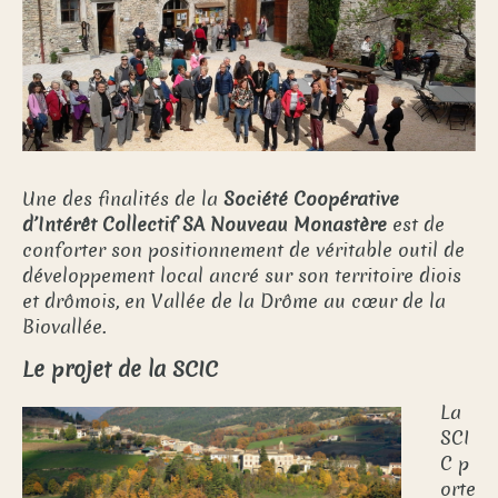
Une des finalités de la
Société Coopérative
d’Intérêt Collectif SA Nouveau Monastère
est de
conforter son positionnement de véritable outil de
développement local ancré sur son territoire diois
et drômois, en Vallée de la Drôme au cœur de la
Biovallée.
Le projet de la SCIC
La
SCI
C p
orte